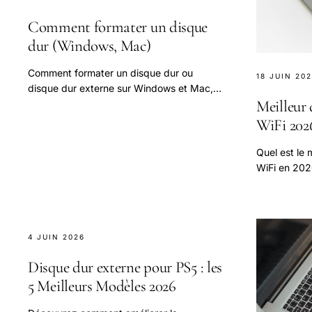
Comment formater un disque
dur (Windows, Mac)
Comment formater un disque dur ou
18 JUIN 20
disque dur externe sur Windows et Mac,
Meilleur 
et quel système de fichiers choisir (NTFS,
exFAT, FAT32, APFS) selon l'usage.
WiFi 2026
Quel est le 
WiFi en 202
NAS sans fil
depuis mobi
4 JUIN 2026
Disque dur externe pour PS5 : les
5 Meilleurs Modèles 2026