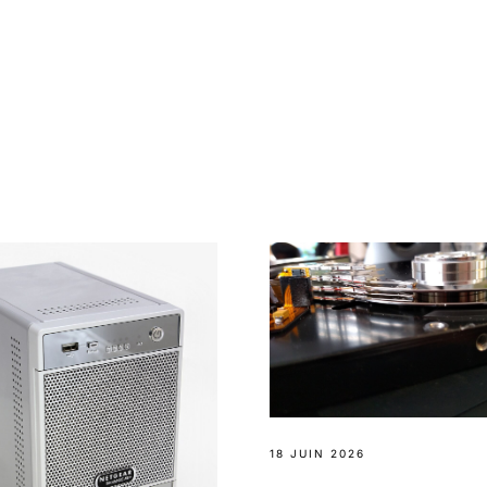
18 JUIN 2026