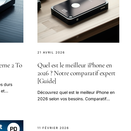
21 AVRIL 2026
erne 2 To
Quel est le meilleur iPhone en
2026 ? Notre comparatif expert
[Guide]
es durs
 et
Découvrez quel est le meilleur iPhone en
isir le
2026 selon vos besoins. Comparatif
expert des 3 modèles clés, points forts,
faibles, prix et conseils d'achat. Comparez
et choisissez le bon modèle.
11 FÉVRIER 2026