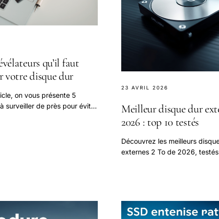
évélateurs qu’il faut
 votre disque dur
23 AVRIL 2026
icle, on vous présente 5
surveiller de près pour éviter
Meilleur disque dur ext
irréversible. Suivez le guide,
2026 : top 10 testés
ique tout !
Découvrez les meilleurs disqu
externes 2 To de 2026, testés
comparés pour vous aider à cho
meilleur pour vos besoins.