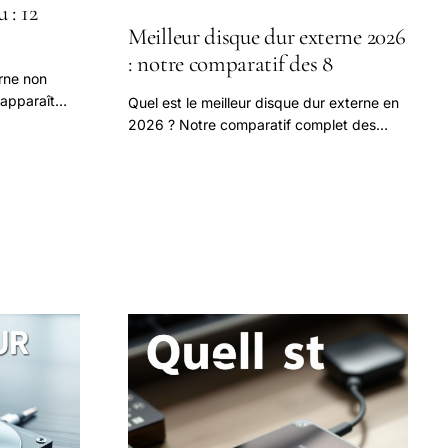
 : 12
Meilleur disque dur externe 2026
: notre comparatif des 8
rne non
'apparaît
Quel est le meilleur disque dur externe en
as selon le
2026 ? Notre comparatif complet des
).
meilleurs SSD et HDD externes (Samsung
T7 Shield, T9, Crucial X10 Pro.