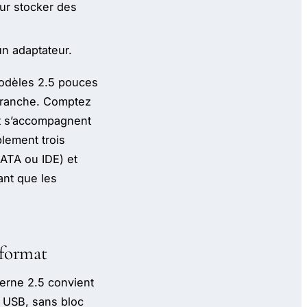
ur stocker des
un adaptateur.
modèles 2.5 pouces
 branche. Comptez
et s’accompagnent
plement trois
(SATA ou IDE) et
ant que les
 format
terne 2.5 convient
t USB, sans bloc