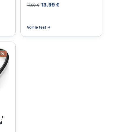
13.99 €
17.99 €
Voir le test →
1%
 /
ot