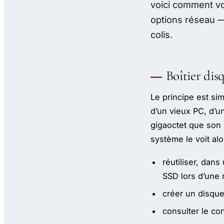
voici comment vo
options réseau — 
colis.
Boîtier dis
Le principe est si
d’un vieux PC, d’u
gigaoctet que son 
système le voit al
réutiliser, dan
SSD lors d’une 
créer un disque
consulter le co