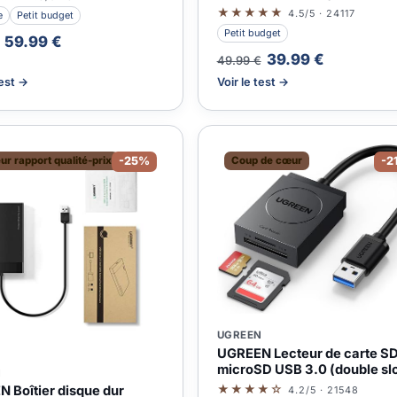
★★★★★
4.5/5 · 24117
e
Petit budget
Petit budget
59.99 €
39.99 €
49.99 €
test →
Voir le test →
ur rapport qualité-prix
-25%
Coup de cœur
-2
UGREEN
UGREEN Lecteur de carte SD
microSD USB 3.0 (double sl
N
★★★★☆
 Boîtier disque dur
4.2/5 · 21548