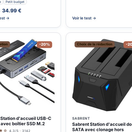
e
Petit budget
34.99 €
€
test →
Voir le test →
ation
-20%
Choix de la rédaction
-2
Station d'accueil USB-C
SABRENT
 avec boîtier SSD M.2
Sabrent Station d'accueil d
SATA avec clonage hors
★☆
4.3/5 · 3142