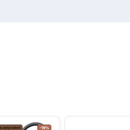
us polyvalent
-19%