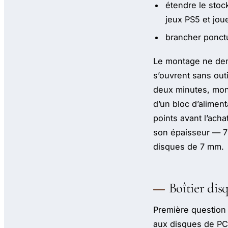
étendre le sto
jeux PS5 et jou
brancher ponctu
Le montage ne dem
s’ouvrent sans out
deux minutes, mont
d’un bloc d’alimen
points avant l’acha
son épaisseur — 7 
disques de 7 mm.
Boîtier dis
Première question 
aux disques de PC 