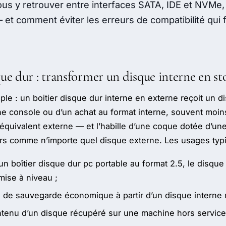
us y retrouver entre interfaces SATA, IDE et NVMe
et comment éviter les erreurs de compatibilité qui f
que dur : transformer un disque interne en s
mple : un boitier disque dur interne en externe reçoit un 
ne console ou d’un achat au format interne, souvent moin
équivalent externe — et l’habille d’une coque dotée d’un
ors comme n’importe quel disque externe. Les usages typ
s un boîtier disque dur pc portable au format 2.5, le disqu
mise à niveau ;
 de sauvegarde économique à partir d’un disque interne 
ntenu d’un disque récupéré sur une machine hors service