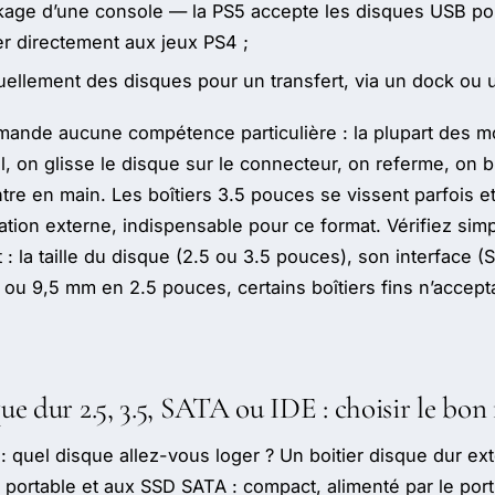
ckage d’une console — la PS5 accepte les disques USB po
er directement aux jeux PS4 ;
ellement des disques pour un transfert, via un dock ou 
ande aucune compétence particulière : la plupart des 
il, on glisse le disque sur le connecteur, on referme, on
re en main. Les boîtiers 3.5 pouces se vissent parfois 
tation externe, indispensable pour ce format. Vérifiez sim
t : la taille du disque (2.5 ou 3.5 pouces), son interface 
ou 9,5 mm en 2.5 pouces, certains boîtiers fins n’accept
que dur 2.5, 3.5, SATA ou IDE : choisir le bon
: quel disque allez-vous loger ? Un boitier disque dur ex
portable et aux SSD SATA : compact, alimenté par le por