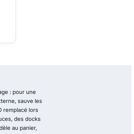
kage : pour une
xterne, sauve les
 remplacé lors
ouces, des docks
èle au panier,