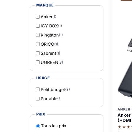
MARQUE
Anker
(1)
ICY BOX
(1)
Kingston
(1)
ORICO
(1)
Sabrent
(1)
UGREEN
(3)
USAGE
Petit budget
(8)
Portable
(5)
ANKER
PRIX
Anker 
(HDMI 
Tous les prix
★★★