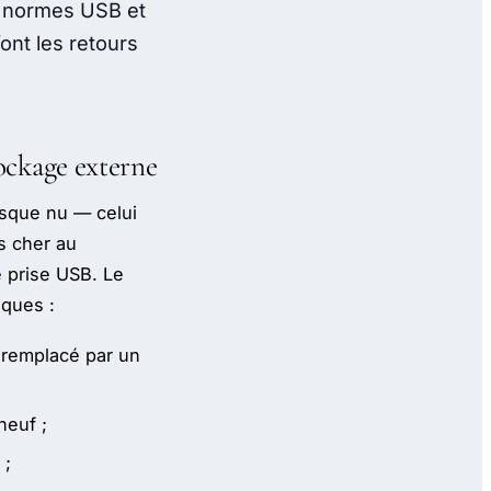
, normes USB et
ont les retours
tockage externe
disque nu — celui
s cher au
e prise USB. Le
iques :
e remplacé par un
neuf ;
 ;