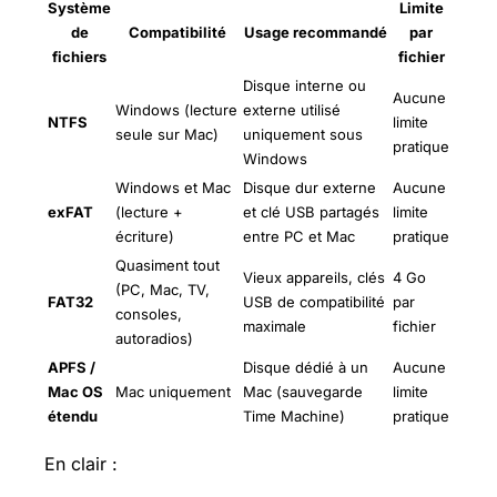
Système
Limite
de
Compatibilité
Usage recommandé
par
fichiers
fichier
Disque interne ou
Aucune
Windows (lecture
externe utilisé
NTFS
limite
seule sur Mac)
uniquement sous
pratique
Windows
Windows et Mac
Disque dur externe
Aucune
exFAT
(lecture +
et clé USB partagés
limite
écriture)
entre PC et Mac
pratique
Quasiment tout
Vieux appareils, clés
4 Go
(PC, Mac, TV,
FAT32
USB de compatibilité
par
consoles,
maximale
fichier
autoradios)
APFS /
Disque dédié à un
Aucune
Mac OS
Mac uniquement
Mac (sauvegarde
limite
étendu
Time Machine)
pratique
En clair :