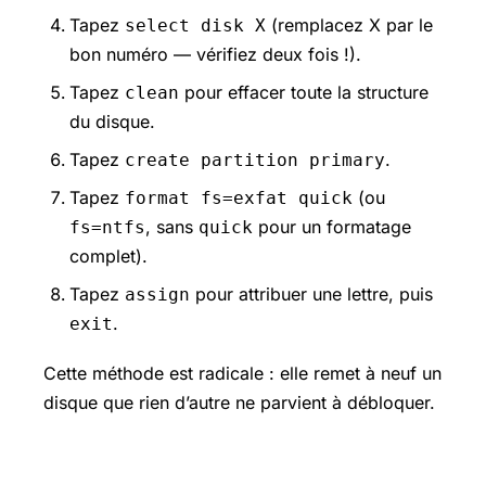
Tapez
(remplacez X par le
select disk X
bon numéro — vérifiez deux fois !).
Tapez
pour effacer toute la structure
clean
du disque.
Tapez
.
create partition primary
Tapez
(ou
format fs=exfat quick
, sans
pour un formatage
fs=ntfs
quick
complet).
Tapez
pour attribuer une lettre, puis
assign
.
exit
Cette méthode est radicale : elle remet à neuf un
disque que rien d’autre ne parvient à débloquer.
Formater un disque dur sur Mac