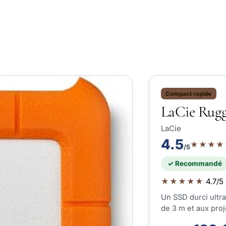
Compact rapide
LaCie Rugg
LaCie
4.5
★★★★
/5
✓ Recommandé
★★★★★
4.7/5 
Un SSD durci ultra
de 3 m et aux proj