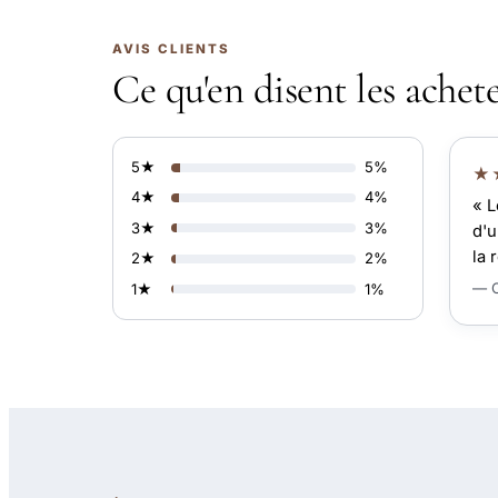
AVIS CLIENTS
Ce qu'en disent les achet
5★
5%
★
4★
4%
« L
3★
3%
d'u
la 
2★
2%
— C
1★
1%