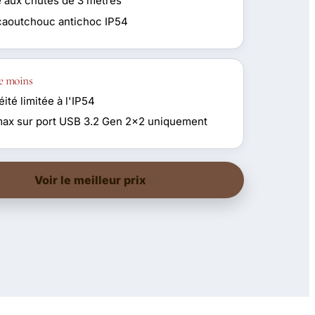
e aux chutes de 3 mètres
caoutchouc antichoc IP54
e moins
ité limitée à l'IP54
max sur port USB 3.2 Gen 2x2 uniquement
Voir le meilleur prix