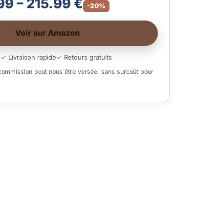
99 – 215.99 €
-20%
Voir sur Amazon
é
✓ Livraison rapide
✓ Retours gratuits
 commission peut nous être versée, sans surcoût pour