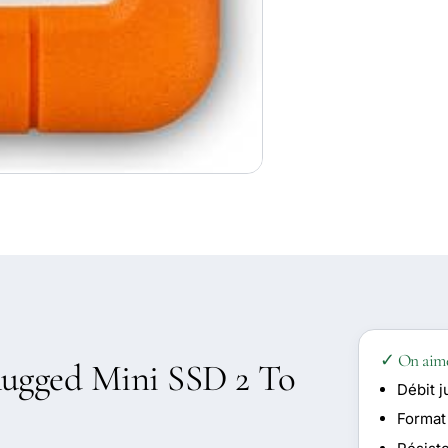
✓ On aim
 Rugged Mini SSD 2 To
Débit 
Format