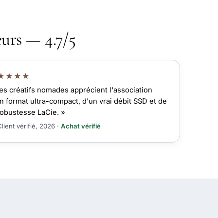
eurs — 4.7/5
★★★★
es créatifs nomades apprécient l'association
n format ultra-compact, d'un vrai débit SSD et de
robustesse LaCie. »
lient vérifié, 2026 ·
Achat vérifié