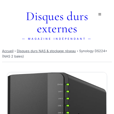
Disques durs
externes
— MAGAZINE INDÉPENDANT —
Accueil
›
Disques durs NAS & stockage réseau
›
Synology DS224+
(NAS 2 baies)