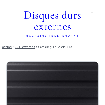
Disques durs
externes
— MAGAZINE INDÉPENDANT —
Accueil
›
SSD externes
›
Samsung T7 Shield 1 To