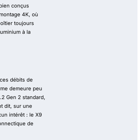
 bien conçus
e montage 4K, où
oîtier toujours
luminium à la
: ces débits de
orme demeure peu
3.2 Gen 2 standard,
t dit, sur une
un intérêt : le X9
connectique de