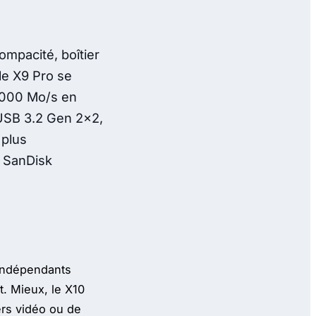
ompacité, boîtier
 le X9 Pro se
 2000 Mo/s en
l’USB 3.2 Gen 2x2,
 plus
 SanDisk
 indépendants
t. Mieux, le X10
ers vidéo ou de