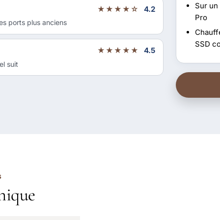
Sur un 
★★★★☆
4.2
Pro
es ports plus anciens
Chauffe
SSD co
★★★★★
4.5
l suit
S
nique