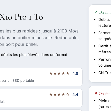
✓ On aim
 X10 Pro 1 To
Débits 
lecture
es les plus rapides : jusqu'à 2100 Mo/s
Format 
 dans un boîtier minuscule. Redoutable,
soigné
n port pour briller.
Certifi
mètres
s débits les plus élevés dans un format
Perfor
volume
Chiffr
★★★★★
4.8
s sur un SSD portable
✗ On aim
★★★★☆
4.4
Plein 
uit
(rares