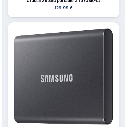
Crucial X9 SSD portable 2 To (USB-C)
129.99 €