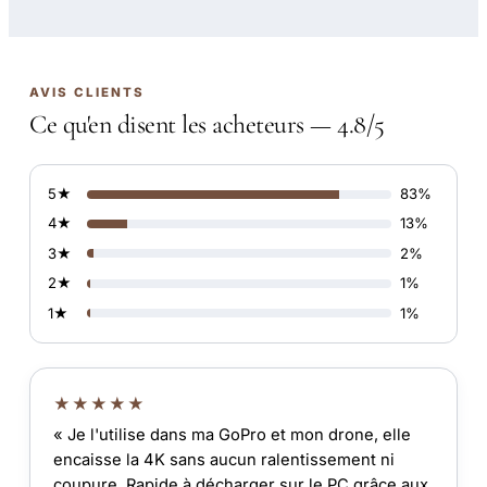
AVIS CLIENTS
Ce qu'en disent les acheteurs — 4.8/5
5★
83%
4★
13%
3★
2%
2★
1%
1★
1%
★★★★★
« Je l'utilise dans ma GoPro et mon drone, elle
encaisse la 4K sans aucun ralentissement ni
coupure. Rapide à décharger sur le PC grâce aux