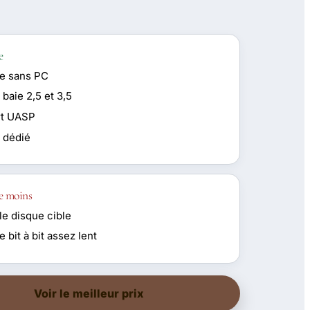
e
e sans PC
baie 2,5 et 3,5
rt UASP
 dédié
e moins
le disque cible
 bit à bit assez lent
Voir le meilleur prix