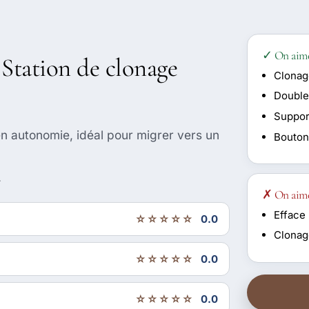
✓ On aim
 Station de clonage
Clonag
Double 
Suppo
n autonomie, idéal pour migrer vers un
Bouton
r
✗ On aim
Efface 
☆☆☆☆☆
0.0
Clonage
☆☆☆☆☆
0.0
☆☆☆☆☆
0.0