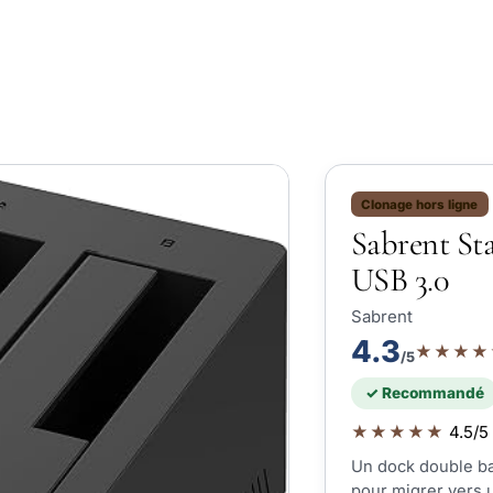
Clonage hors ligne
Sabrent Sta
USB 3.0
Sabrent
4.3
★★★★
/5
✓ Recommandé
★★★★★
4.5/5 
Un dock double ba
pour migrer vers 