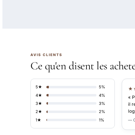
AVIS CLIENTS
Ce qu'en disent les achet
5★
5%
★
4★
4%
« P
3★
3%
il 
log
2★
2%
— C
1★
1%